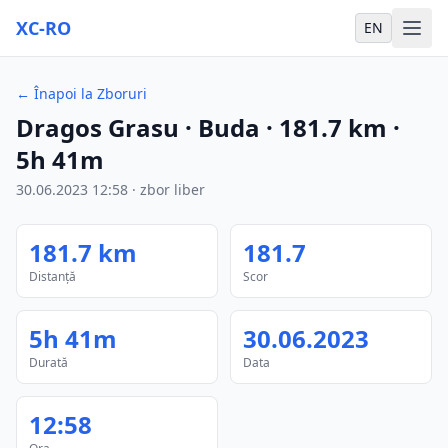
XC-RO
EN
←
Înapoi la Zboruri
Dragos Grasu
· Buda
·
181.7
km
·
5h 41m
30.06.2023
12:58
·
zbor liber
181.7
km
181.7
Distanță
Scor
5h 41m
30.06.2023
Durată
Data
12:58