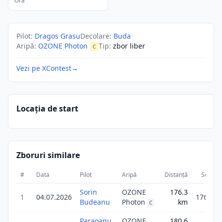
Ora
Pilot
:
Dragos Grasu
Decolare
:
Buda
Aripă
:
OZONE Photon
Tip
:
zbor liber
C
Vezi pe XContest
→
Locația de start
Zboruri similare
#
Data
Pilot
Aripă
Distanță
Scor
Sorin
OZONE
176.3
1
04.07.2026
176.2
Budeanu
Photon
km
C
Paraoanu
OZONE
180.6