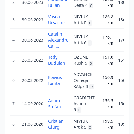
2
30.06.2023
180.6
Iulian
Delta 4
km
C
Vasea
NIVIUK
186.8
3
30.06.2023
186.8
Ursache
Artik R
km
C
Catalin
NIVIUK
176.1
4
30.06.2023
Alexandru
176.1
Artik 6
km
C
Cali...
Tedy
OZONE
151.0
5
26.03.2022
151.0
Budulan
Rush 5
km
B
ADVANCE
Flavius
150.9
6
26.03.2022
Omega
150.9
Ionita
km
XAlps 3
D
GRADIENT
Adam
156.5
7
14.09.2020
Aspen
156.5
Stefan
km
6
C
Cristian
NIVIUK
199.5
8
21.08.2020
199.5
Giurgi
Artik 5
km
C