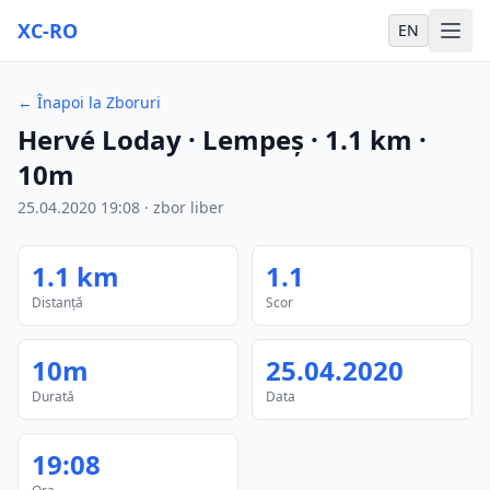
XC-RO
EN
←
Înapoi la Zboruri
Hervé Loday
· Lempeş
·
1.1
km
·
10m
25.04.2020
19:08
·
zbor liber
1.1
km
1.1
Distanță
Scor
10m
25.04.2020
Durată
Data
19:08