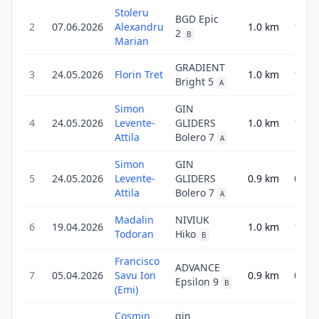
Stoleru
BGD Epic
2
07.06.2026
Alexandru
1.0
km
1.0
2
B
Marian
GRADIENT
3
24.05.2026
Florin Tret
1.0
km
1.0
Bright 5
A
Simon
GIN
4
24.05.2026
Levente-
GLIDERS
1.0
km
1.0
Attila
Bolero 7
A
Simon
GIN
5
24.05.2026
Levente-
GLIDERS
0.9
km
0.9
Attila
Bolero 7
A
Madalin
NIVIUK
6
19.04.2026
1.0
km
1.0
Todoran
Hiko
B
Francisco
ADVANCE
7
05.04.2026
Savu Ion
0.9
km
0.9
Epsilon 9
B
(Emi)
Cosmin
gin