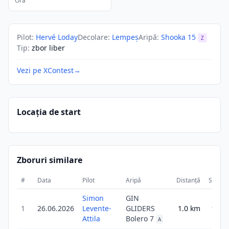
Ora
Pilot
:
Hervé Loday
Decolare
:
Lempeş
Aripă
:
Shooka 15
Z
Tip
:
zbor liber
Vezi pe XContest
→
Locația de start
Zboruri similare
#
Data
Pilot
Aripă
Distanță
Scor
Simon
GIN
1
26.06.2026
Levente-
GLIDERS
1.0
km
1.0
Attila
Bolero 7
A