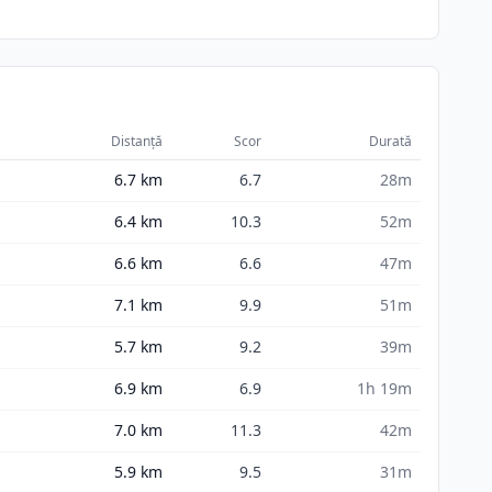
Distanță
Scor
Durată
6.7
km
6.7
28m
6.4
km
10.3
52m
6.6
km
6.6
47m
7.1
km
9.9
51m
5.7
km
9.2
39m
6.9
km
6.9
1h 19m
7.0
km
11.3
42m
5.9
km
9.5
31m