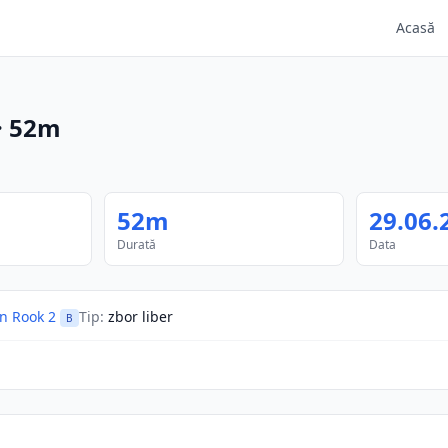
Acasă
·
52m
52m
29.06.
Durată
Data
en Rook 2
Tip
:
zbor liber
B