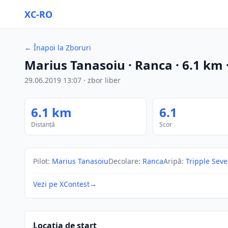
XC-RO
←
Înapoi la Zboruri
Marius Tanasoiu
· Ranca
·
6.1
km
29.06.2019
13:07
·
zbor liber
6.1
km
6.1
Distanță
Scor
Pilot
:
Marius Tanasoiu
Decolare
:
Ranca
Aripă
:
Tripple Sev
Vezi pe XContest
→
Locația de start