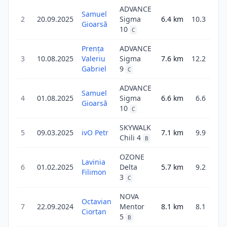
ADVANCE
Samuel
2
20.09.2025
Sigma
6.4
km
10.3
5
Gioarsă
10
C
Prența
ADVANCE
3
10.08.2025
Valeriu
Sigma
7.6
km
12.2
3
Gabriel
9
C
ADVANCE
Samuel
4
01.08.2025
Sigma
6.6
km
6.6
4
Gioarsă
10
C
SKYWALK
5
09.03.2025
ivO Petr
7.1
km
9.9
5
Chili 4
B
OZONE
Lavinia
6
01.02.2025
Delta
5.7
km
9.2
3
Filimon
3
C
NOVA
Octavian
7
22.09.2024
Mentor
8.1
km
8.1
2
Ciortan
5
B