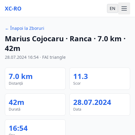
XC-RO
EN
←
Înapoi la Zboruri
Marius Cojocaru
· Ranca
·
7.0
km
·
42m
28.07.2024
16:54
·
FAI triangle
7.0
km
11.3
Distanță
Scor
42m
28.07.2024
Durată
Data
16:54