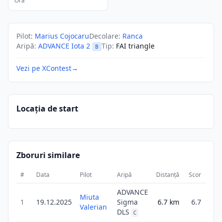
Ora
Pilot
:
Marius Cojocaru
Decolare
:
Ranca
Aripă
:
ADVANCE Iota 2
Tip
:
FAI triangle
B
Vezi pe XContest
→
Locația de start
Zboruri similare
#
Data
Pilot
Aripă
Distanță
Scor
Dura
ADVANCE
Miuta
1
19.12.2025
Sigma
6.7
km
6.7
2
Valerian
DLS
C