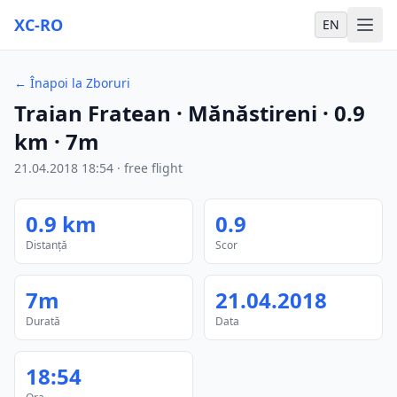
XC-RO
EN
←
Înapoi la Zboruri
Traian Fratean
· Mănăstireni
·
0.9
km
·
7m
21.04.2018
18:54
·
free flight
0.9
km
0.9
Distanță
Scor
7m
21.04.2018
Durată
Data
18:54