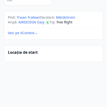
Ora
Pilot
:
Traian Fratean
Decolare
:
Mănăstireni
Aripă
:
AIRDESIGN Eazy
Tip
:
free flight
A
Vezi pe XContest
→
Locația de start