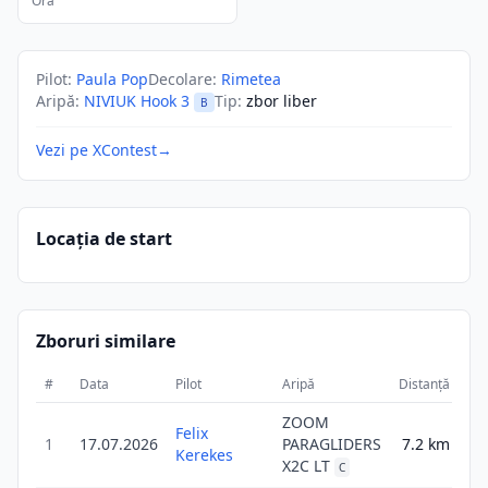
Ora
Pilot
:
Paula Pop
Decolare
:
Rimetea
Aripă
:
NIVIUK Hook 3
Tip
:
zbor liber
B
Vezi pe XContest
→
Locația de start
Zboruri similare
#
Data
Pilot
Aripă
Distanță
Sc
ZOOM
Felix
1
17.07.2026
PARAGLIDERS
7.2
km
11
Kerekes
X2C LT
C