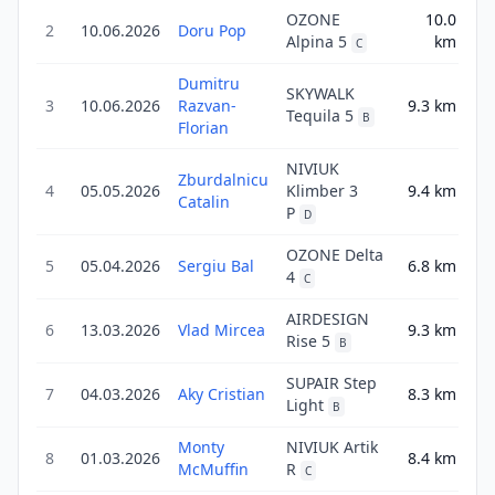
OZONE
10.0
2
10.06.2026
Doru Pop
10
Alpina 5
km
C
Dumitru
SKYWALK
3
10.06.2026
Razvan-
9.3
km
11
Tequila 5
B
Florian
NIVIUK
Zburdalnicu
4
05.05.2026
Klimber 3
9.4
km
13
Catalin
P
D
OZONE Delta
5
05.04.2026
Sergiu Bal
6.8
km
6
4
C
AIRDESIGN
6
13.03.2026
Vlad Mircea
9.3
km
14
Rise 5
B
SUPAIR Step
7
04.03.2026
Aky Cristian
8.3
km
13
Light
B
Monty
NIVIUK Artik
8
01.03.2026
8.4
km
11
McMuffin
R
C