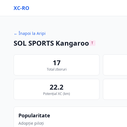
XC-RO
←
Înapoi la Aripi
SOL SPORTS Kangaroo
T
17
Total zboruri
22.2
Potențial XC
(km)
Popularitate
Adopție piloți