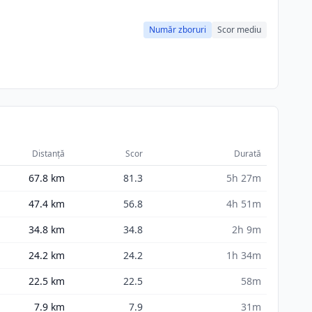
Număr zboruri
Scor mediu
Distanță
Scor
Durată
67.8
km
81.3
5h 27m
47.4
km
56.8
4h 51m
34.8
km
34.8
2h 9m
24.2
km
24.2
1h 34m
22.5
km
22.5
58m
7.9
km
7.9
31m