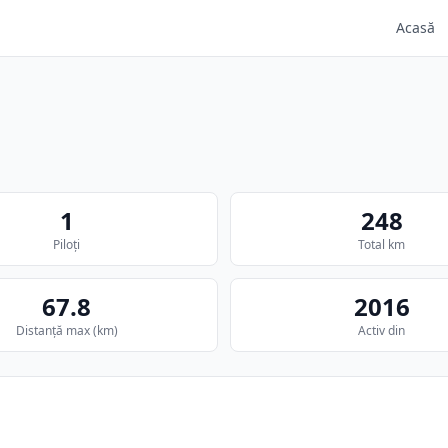
Acasă
1
248
Piloți
Total km
67.8
2016
Distanță max
(km)
Activ din