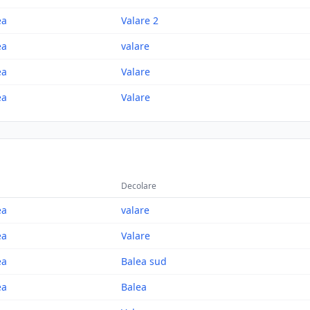
ea
Valare 2
ea
valare
ea
Valare
ea
Valare
Decolare
ea
valare
ea
Valare
ea
Balea sud
ea
Balea