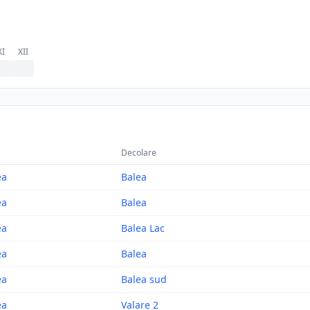
XI
XII
Decolare
ea
Balea
ea
Balea
ea
Balea Lac
ea
Balea
ea
Balea sud
ea
Valare 2