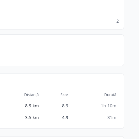
2
Distanță
Scor
Durată
8.9
km
8.9
1h 10m
3.5
km
4.9
31m