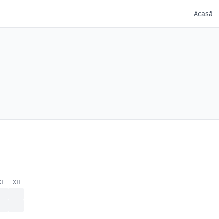
Acasă
XI
XII