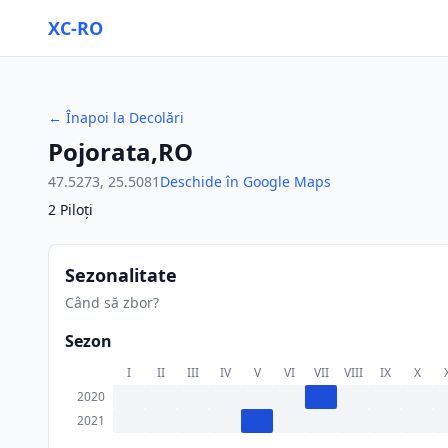
XC-RO
←
Înapoi la Decolări
Pojorata,RO
47.5273
,
25.5081
Deschide în Google Maps
2
Piloți
Sezonalitate
Când să zbor?
Sezon
I
II
III
IV
V
VI
VII
VIII
IX
X
2020
2021