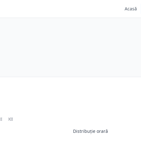
Acasă
XI
XII
Distribuție orară