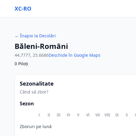
XC-RO
←
Înapoi la Decolări
Băleni-Români
44.7777
,
25.6686
Deschide în Google Maps
0
Piloți
Sezonalitate
Când să zbor?
Sezon
I
II
III
IV
V
VI
VII
VIII
IX
X
Zboruri pe lună