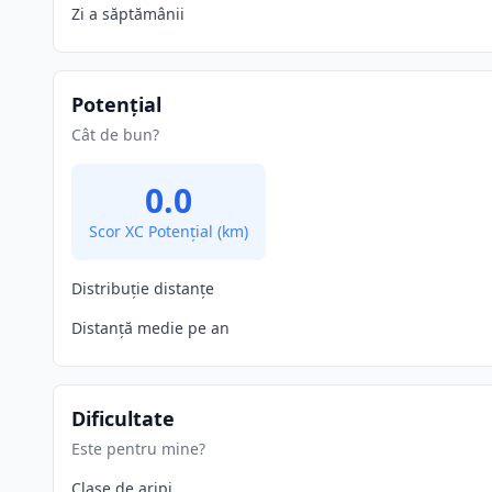
Zi a săptămânii
Potențial
Cât de bun?
0.0
Scor XC Potențial
(km)
Distribuție distanțe
Distanță medie pe an
Dificultate
Este pentru mine?
Clase de aripi