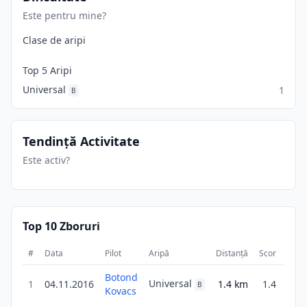
Este pentru mine?
Clase de aripi
Top 5 Aripi
Universal
1
B
Tendință Activitate
Este activ?
Top 10 Zboruri
#
Data
Pilot
Aripă
Distanță
Scor
Dura
Botond
Universal
1
04.11.2016
1.4
km
1.4
2
B
Kovacs