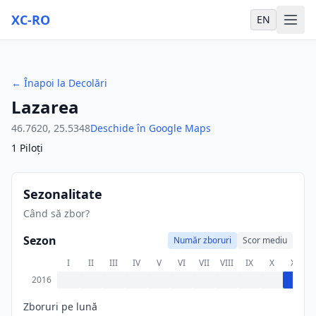
XC-RO
EN
←
Înapoi la Decolări
Lazarea
46.7620
,
25.5348
Deschide în Google Maps
1
Piloți
Sezonalitate
Când să zbor?
Sezon
Număr zboruri
Scor mediu
I
II
III
IV
V
VI
VII
VIII
IX
X
XI
X
2016
Zboruri pe lună