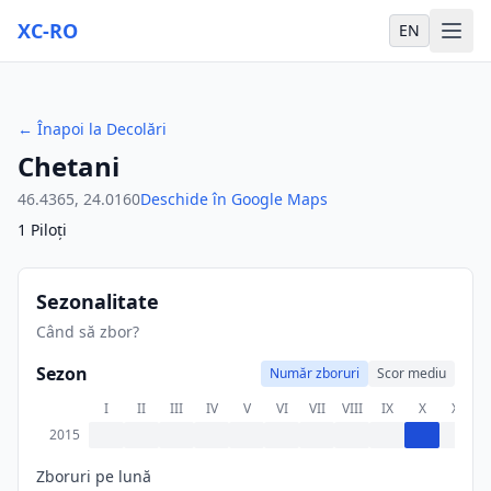
XC-RO
EN
←
Înapoi la Decolări
Chetani
46.4365
,
24.0160
Deschide în Google Maps
1
Piloți
Sezonalitate
Când să zbor?
Sezon
Număr zboruri
Scor mediu
I
II
III
IV
V
VI
VII
VIII
IX
X
XI
X
2015
Zboruri pe lună