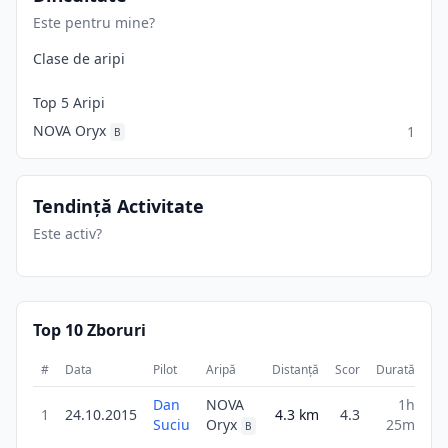
Este pentru mine?
Clase de aripi
Top 5 Aripi
NOVA Oryx
1
B
Tendință Activitate
Este activ?
Top 10 Zboruri
#
Data
Pilot
Aripă
Distanță
Scor
Durată
Dan
NOVA
1h
1
24.10.2015
4.3
km
4.3
Suciu
Oryx
25m
B