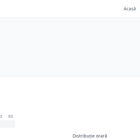
Acasă
XI
XII
Distribuție orară