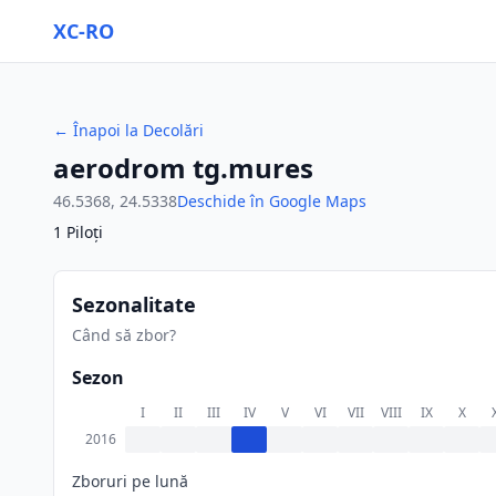
XC-RO
←
Înapoi la Decolări
aerodrom tg.mures
46.5368
,
24.5338
Deschide în Google Maps
1
Piloți
Sezonalitate
Când să zbor?
Sezon
I
II
III
IV
V
VI
VII
VIII
IX
X
2016
Zboruri pe lună