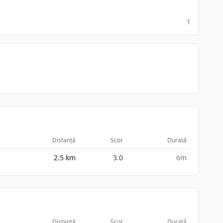
1
Distanță
Scor
Durată
2.5
km
3.0
6m
Distanță
Scor
Durată