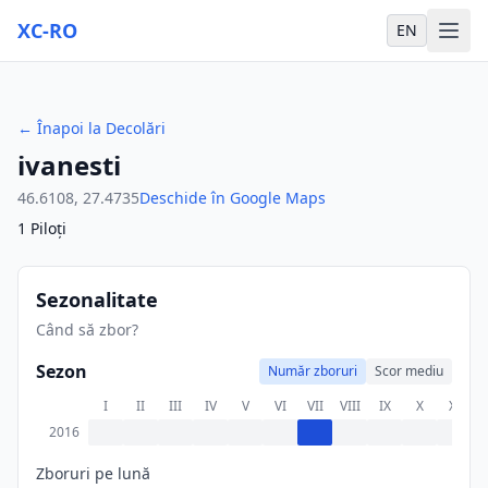
XC-RO
EN
←
Înapoi la Decolări
ivanesti
46.6108
,
27.4735
Deschide în Google Maps
1
Piloți
Sezonalitate
Când să zbor?
Sezon
Număr zboruri
Scor mediu
I
II
III
IV
V
VI
VII
VIII
IX
X
XI
X
2016
Zboruri pe lună