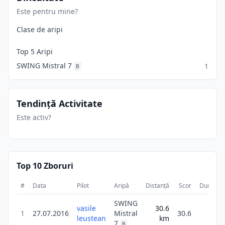
Este pentru mine?
Clase de aripi
Top 5 Aripi
SWING Mistral 7
1
B
Tendință Activitate
Este activ?
Top 10 Zboruri
#
Data
Pilot
Aripă
Distanță
Scor
Durată
SWING
vasile
30.6
1h
1
27.07.2016
Mistral
30.6
leustean
km
5m
7
B