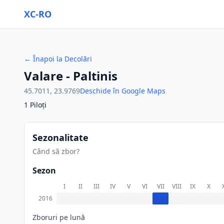
XC-RO
←
Înapoi la Decolări
Valare - Paltinis
45.7011
,
23.9769
Deschide în Google Maps
1
Piloți
Sezonalitate
Când să zbor?
Sezon
I
II
III
IV
V
VI
VII
VIII
IX
X
2016
Zboruri pe lună