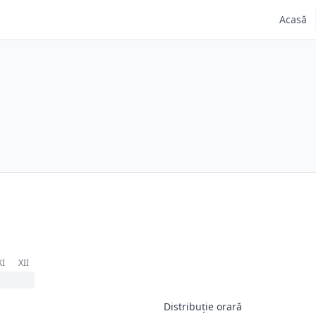
Acasă
XI
XII
Distribuție orară