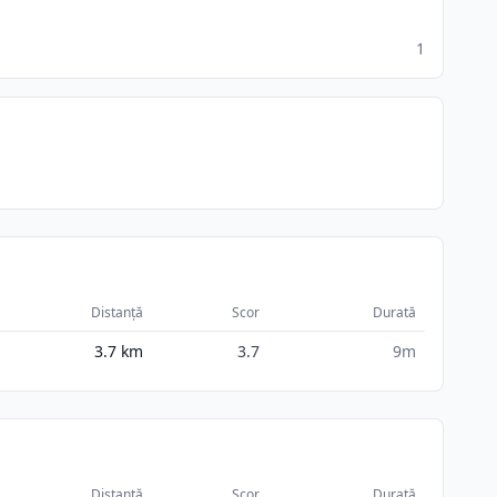
1
Distanță
Scor
Durată
3.7
km
3.7
9m
Distanță
Scor
Durată