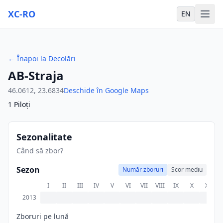
XC-RO
EN
←
Înapoi la Decolări
AB-Straja
46.0612
,
23.6834
Deschide în Google Maps
1
Piloți
Sezonalitate
Când să zbor?
Sezon
Număr zboruri
Scor mediu
I
II
III
IV
V
VI
VII
VIII
IX
X
XI
X
2013
Zboruri pe lună