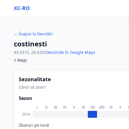
XC-RO
←
Înapoi la Decolări
costinesti
43.9315
,
28.6335
Deschide în Google Maps
1
Piloți
Sezonalitate
Când să zbor?
Sezon
I
II
III
IV
V
VI
VII
VIII
IX
X
2014
Zboruri pe lună