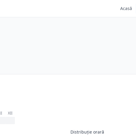
Acasă
XI
XII
Distribuție orară