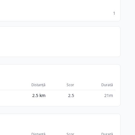
1
Distanță
Scor
Durată
2.5
km
2.5
21m
Distanță
Scor
Durată