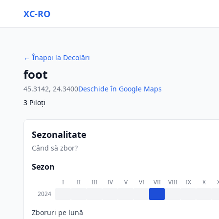
XC-RO
←
Înapoi la Decolări
foot
45.3142
,
24.3400
Deschide în Google Maps
3
Piloți
Sezonalitate
Când să zbor?
Sezon
I
II
III
IV
V
VI
VII
VIII
IX
X
2024
Zboruri pe lună