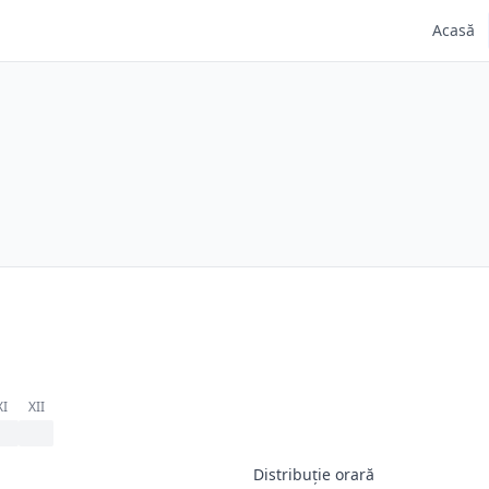
Acasă
XI
XII
Distribuție orară