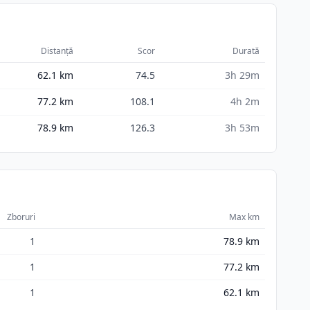
Distanță
Scor
Durată
62.1
km
74.5
3h 29m
77.2
km
108.1
4h 2m
78.9
km
126.3
3h 53m
Zboruri
Max km
1
78.9
km
1
77.2
km
1
62.1
km