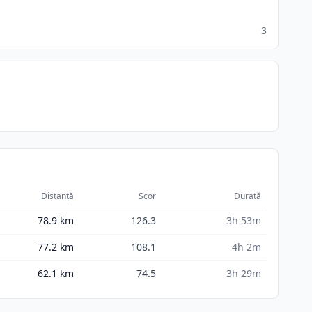
3
Distanță
Scor
Durată
78.9
km
126.3
3h 53m
77.2
km
108.1
4h 2m
62.1
km
74.5
3h 29m