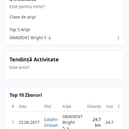
Este pentru mine?
Clase de aripi
Top 5 Aripi
GRADIENT Bright 5
1
A
Tendință Activitate
Este activ?
Top 10 Zboruri
#
Data
Pilot
Aripă
Distanță
Scor
Durat
GRADIENT
Catalin
24.7
1
1
25.06.2017
Bright
24.7
Grosan
km
17
5
A