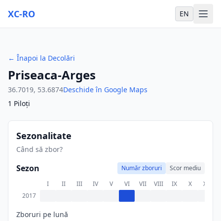
XC-RO
EN
←
Înapoi la Decolări
Priseaca-Arges
36.7019
,
53.6874
Deschide în Google Maps
1
Piloți
Sezonalitate
Când să zbor?
Sezon
Număr zboruri
Scor mediu
I
II
III
IV
V
VI
VII
VIII
IX
X
XI
X
2017
Zboruri pe lună