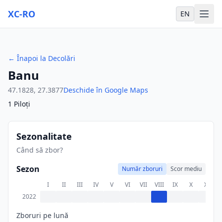
XC-RO
EN
←
Înapoi la Decolări
Banu
47.1828
,
27.3877
Deschide în Google Maps
1
Piloți
Sezonalitate
Când să zbor?
Sezon
Număr zboruri
Scor mediu
I
II
III
IV
V
VI
VII
VIII
IX
X
XI
X
2022
Zboruri pe lună