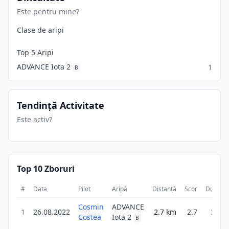
Este pentru mine?
Clase de aripi
Top 5 Aripi
ADVANCE Iota 2
1
B
Tendință Activitate
Este activ?
Top 10 Zboruri
#
Data
Pilot
Aripă
Distanță
Scor
Durată
Cosmin
ADVANCE
1
26.08.2022
2.7
km
2.7
33m
Costea
Iota 2
B