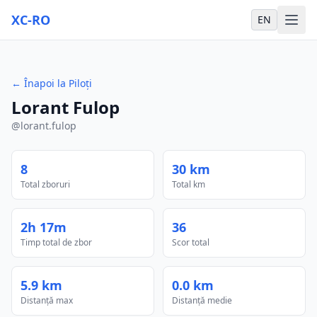
XC-RO
EN
←
Înapoi la Piloți
Lorant Fulop
@
lorant.fulop
8
30 km
Total zboruri
Total km
2h 17m
36
Timp total de zbor
Scor total
5.9 km
0.0 km
Distanță max
Distanță medie