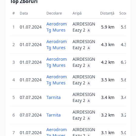
Top Zboruri
#
Data
Decolare
Aripă
Distanță
Scor
Du
Aerodrom
AIRDESIGN
1
01.07.2024
5.9
km
5.9
Tg Mures
Eazy 2
A
Aerodrom
AIRDESIGN
2
01.07.2024
4.3
km
4.3
Tg Mures
Eazy 2
A
Aerodrom
AIRDESIGN
3
01.07.2024
4.2
km
6.7
Tg Mures
Eazy 2
A
Aerodrom
AIRDESIGN
4
01.07.2024
3.5
km
5.6
Tg Mures
Eazy 2
A
AIRDESIGN
5
07.07.2024
Tarnita
3.4
km
3.4
Eazy 2
A
AIRDESIGN
6
07.07.2024
Tarnita
3.2
km
3.2
Eazy 2
A
Aerodrom
AIRDESIGN
7
01.07.2024
3.1
km
5.0
Tg Mures
Eazy 2