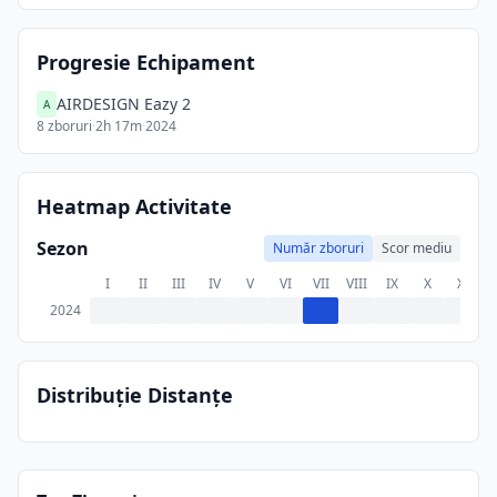
Progresie Echipament
AIRDESIGN Eazy 2
A
8
zboruri
·
2h 17m
·
2024
Heatmap Activitate
Sezon
Număr zboruri
Scor mediu
I
II
III
IV
V
VI
VII
VIII
IX
X
XI
X
2024
Distribuție Distanțe