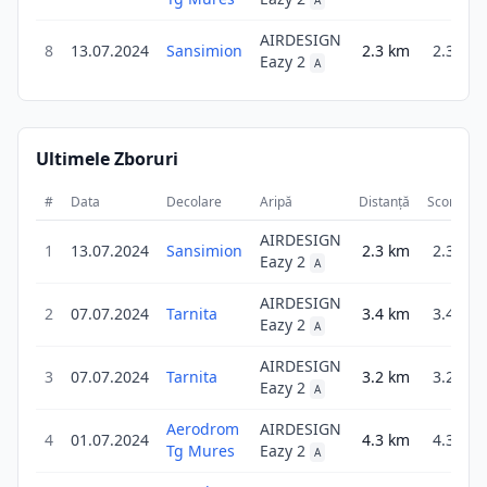
A
AIRDESIGN
8
13.07.2024
Sansimion
2.3
km
2.3
Eazy 2
A
Ultimele Zboruri
#
Data
Decolare
Aripă
Distanță
Scor
Du
AIRDESIGN
1
13.07.2024
Sansimion
2.3
km
2.3
Eazy 2
A
AIRDESIGN
2
07.07.2024
Tarnita
3.4
km
3.4
Eazy 2
A
AIRDESIGN
3
07.07.2024
Tarnita
3.2
km
3.2
Eazy 2
A
Aerodrom
AIRDESIGN
4
01.07.2024
4.3
km
4.3
Tg Mures
Eazy 2
A