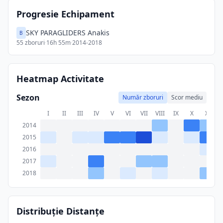
Progresie Echipament
SKY PARAGLIDERS Anakis
B
55
zboruri
·
16h 55m
·
2014-2018
Heatmap Activitate
Sezon
Număr zboruri
Scor mediu
I
II
III
IV
V
VI
VII
VIII
IX
X
XI
X
2014
2015
2016
2017
2018
Distribuție Distanțe