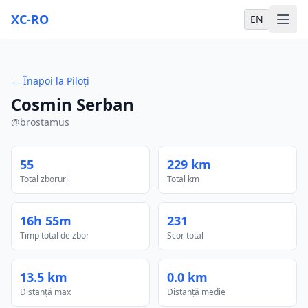
XC-RO
EN
←
Înapoi la Piloți
Cosmin Serban
@
brostamus
55
229 km
Total zboruri
Total km
16h 55m
231
Timp total de zbor
Scor total
13.5 km
0.0 km
Distanță max
Distanță medie