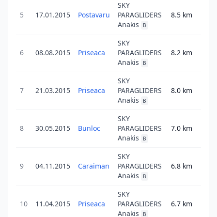
SKY
5
17.01.2015
Postavaru
PARAGLIDERS
8.5
km
8.5
Anakis
B
SKY
6
08.08.2015
Priseaca
PARAGLIDERS
8.2
km
8.2
Anakis
B
SKY
7
21.03.2015
Priseaca
PARAGLIDERS
8.0
km
8.0
Anakis
B
SKY
8
30.05.2015
Bunloc
PARAGLIDERS
7.0
km
7.0
Anakis
B
SKY
9
04.11.2015
Caraiman
PARAGLIDERS
6.8
km
6.8
Anakis
B
SKY
10
11.04.2015
Priseaca
PARAGLIDERS
6.7
km
6.7
Anakis
B