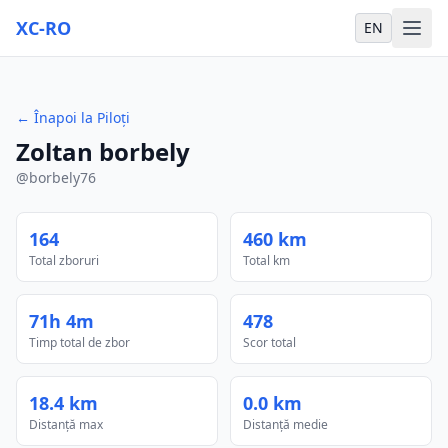
XC-RO
EN
←
Înapoi la Piloți
Zoltan borbely
@
borbely76
164
460 km
Total zboruri
Total km
71h 4m
478
Timp total de zbor
Scor total
18.4 km
0.0 km
Distanță max
Distanță medie