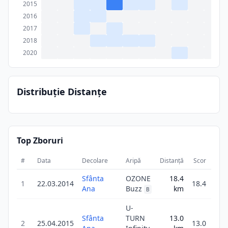
2015
2016
2017
2018
2020
Distribuție Distanțe
Top Zboruri
#
Data
Decolare
Aripă
Distanță
Scor
Dura
Sfânta
OZONE
18.4
1
22.03.2014
18.4
Ana
Buzz
km
B
U-
Sfânta
TURN
13.0
2
25.04.2015
13.0
4