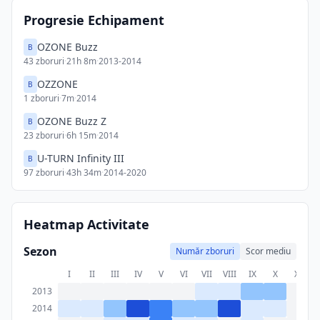
Progresie Echipament
OZONE Buzz
B
43
zboruri
·
21h 8m
·
2013-2014
OZZONE
B
1
zboruri
·
7m
·
2014
OZONE Buzz Z
B
23
zboruri
·
6h 15m
·
2014
U-TURN Infinity III
B
97
zboruri
·
43h 34m
·
2014-2020
Heatmap Activitate
Sezon
Număr zboruri
Scor mediu
I
II
III
IV
V
VI
VII
VIII
IX
X
XI
X
2013
2014