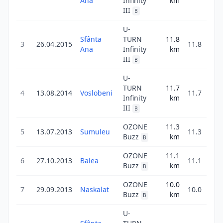
Ana
Infinity
km
III
B
U-
Sfânta
TURN
11.8
3
26.04.2015
11.8
4
Ana
Infinity
km
III
B
U-
TURN
11.7
4
13.08.2014
Voslobeni
11.7
4
Infinity
km
III
B
OZONE
11.3
5
13.07.2013
Sumuleu
11.3
Buzz
km
B
OZONE
11.1
6
27.10.2013
Balea
11.1
2
Buzz
km
B
OZONE
10.0
7
29.09.2013
Naskalat
10.0
Buzz
km
B
U-