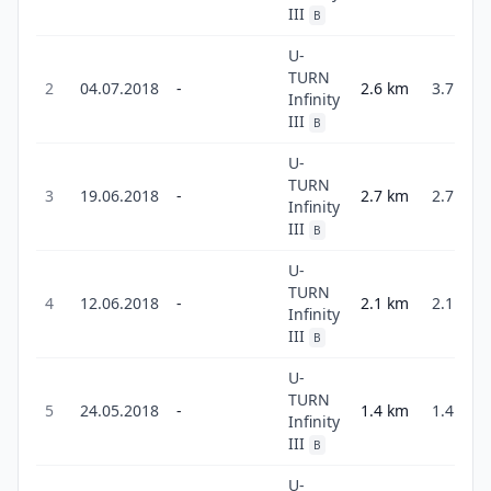
III
B
U-
TURN
2
04.07.2018
-
2.6
km
3.7
Infinity
III
B
U-
TURN
3
19.06.2018
-
2.7
km
2.7
Infinity
III
B
U-
TURN
4
12.06.2018
-
2.1
km
2.1
Infinity
III
B
U-
TURN
5
24.05.2018
-
1.4
km
1.4
Infinity
III
B
U-