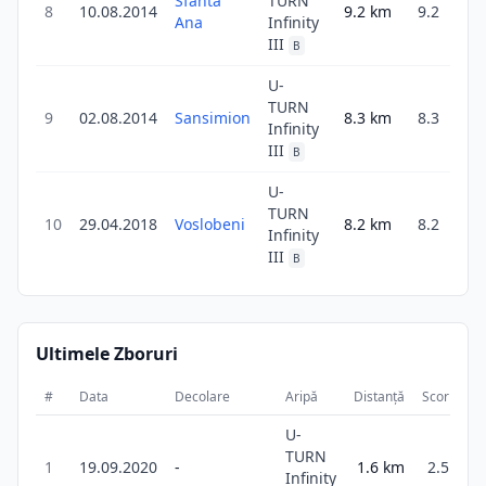
Sfânta
TURN
8
10.08.2014
9.2
km
9.2
3
Ana
Infinity
III
B
U-
TURN
9
02.08.2014
Sansimion
8.3
km
8.3
3
Infinity
III
B
U-
TURN
10
29.04.2018
Voslobeni
8.2
km
8.2
3
Infinity
III
B
Ultimele Zboruri
#
Data
Decolare
Aripă
Distanță
Scor
Du
U-
TURN
1
19.09.2020
-
1.6
km
2.5
Infinity