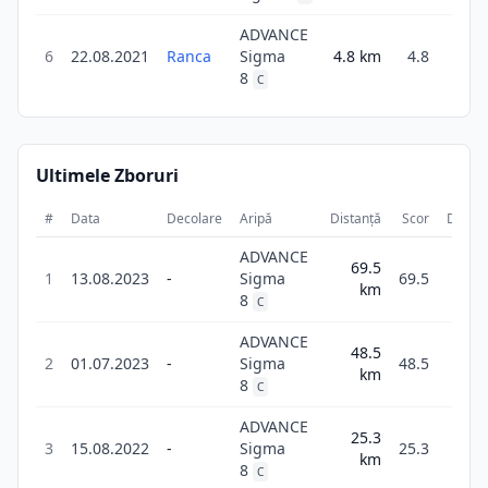
ADVANCE
6
22.08.2021
Ranca
Sigma
4.8
km
4.8
20
8
C
Ultimele Zboruri
#
Data
Decolare
Aripă
Distanță
Scor
Durat
ADVANCE
69.5
2
1
13.08.2023
-
Sigma
69.5
km
47
8
C
ADVANCE
48.5
2
2
01.07.2023
-
Sigma
48.5
km
18
8
C
ADVANCE
25.3
1
3
15.08.2022
-
Sigma
25.3
km
35
8
C