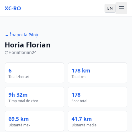
XC-RO
EN
←
Înapoi la Piloți
Horia Florian
@
Horiaflorian24
6
178 km
Total zboruri
Total km
9h 32m
178
Timp total de zbor
Scor total
69.5 km
41.7 km
Distanță max
Distanță medie