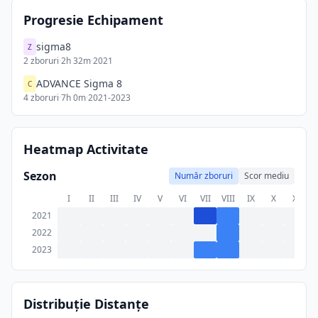
Progresie Echipament
sigma8
Z
2
zboruri
·
2h 32m
·
2021
ADVANCE Sigma 8
C
4
zboruri
·
7h 0m
·
2021-2023
Heatmap Activitate
Sezon
Număr zboruri
Scor mediu
I
II
III
IV
V
VI
VII
VIII
IX
X
XI
X
2021
2022
2023
Distribuție Distanțe