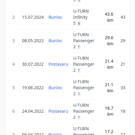
B
U-TURN
43.6
2
15.07.2024
Bunloc
Infinity
43.6
km
5
B
U-TURN
29.6
3
08.05.2022
Bunloc
Passenger
29.6
km
2
T
U-TURN
21.4
4
30.07.2022
Postavaru
Passenger
21.4
km
2
T
U-TURN
21.1
5
19.06.2022
Bunloc
Passenger
33.8
km
2
T
U-TURN
18.7
6
24.04.2022
Postavaru
Passenger
18.7
km
2
T
U-TURN
17.2
7
06.04.2022
Bunloc
Passenger
17.2