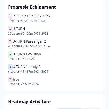
Progresie Echipament
INDEPENDENCE Air Taxi
T
7
zboruri
·
4h 22m
·
2021-2022
U-TURN
Z
20
zboruri
·
6h 50m
·
2021-2022
U-TURN Passenger 2
T
46
zboruri
·
23h 35m
·
2022-2024
U-TURN Evolution
A
1
zboruri
·
16m
·
2022
U-TURN Infinity 5
B
6
zboruri
·
11h 37m
·
2024-2025
Troy
T
7
zboruri
·
2h 56m
·
2024
Heatmap Activitate