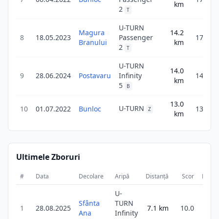
km
2
T
U-TURN
Magura
14.2
8
18.05.2023
Passenger
17.1
Branului
km
2
T
U-TURN
14.0
9
28.06.2024
Postavaru
Infinity
14.0
km
5
B
13.0
U-TURN
10
01.07.2022
Bunloc
13.0
Z
km
Ultimele Zboruri
#
Data
Decolare
Aripă
Distanță
Scor
Durat
U-
Sfânta
TURN
1
28.08.2025
7.1
km
10.0
44
Ana
Infinity