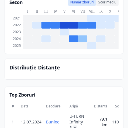
Sezon
Număr zboruri
Scor mediu
I
II
III
IV
V
VI
VII
VIII
IX
X
XI
X
2021
2022
2023
2024
2025
Distribuție Distanțe
Top Zboruri
#
Data
Decolare
Aripă
Distanță
Scor
U-TURN
79.1
1
12.07.2024
Bunloc
Infinity
110.8
km
5