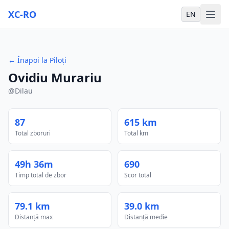
XC-RO
EN
←
Înapoi la Piloți
Ovidiu Murariu
@
Dilau
87
615 km
Total zboruri
Total km
49h 36m
690
Timp total de zbor
Scor total
79.1 km
39.0 km
Distanță max
Distanță medie