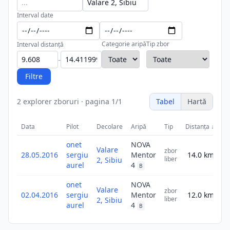
Interval date
Categorie aripă
Tip zbor
Interval distanță
-
Filtre
2
explorer zboruri
·
pagina
1
/
1
Tabel
Hartă
Data
Pilot
Decolare
Aripă
Tip
Distanța
↓
S
onet
NOVA
Valare
zbor
28.05.2016
sergiu
Mentor
14.0
km
14
liber
2, Sibiu
aurel
4
B
onet
NOVA
Valare
zbor
02.04.2016
sergiu
Mentor
12.0
km
12
liber
2, Sibiu
aurel
4
B