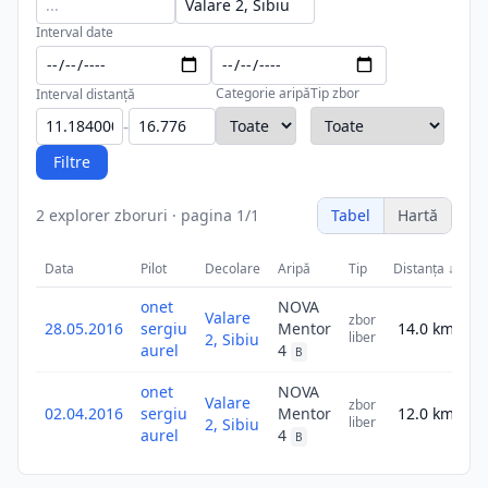
Interval date
Categorie aripă
Tip zbor
Interval distanță
-
Filtre
2
explorer zboruri
·
pagina
1
/
1
Tabel
Hartă
Data
Pilot
Decolare
Aripă
Tip
Distanța
↓
S
onet
NOVA
Valare
zbor
28.05.2016
sergiu
Mentor
14.0
km
14
liber
2, Sibiu
aurel
4
B
onet
NOVA
Valare
zbor
02.04.2016
sergiu
Mentor
12.0
km
12
liber
2, Sibiu
aurel
4
B