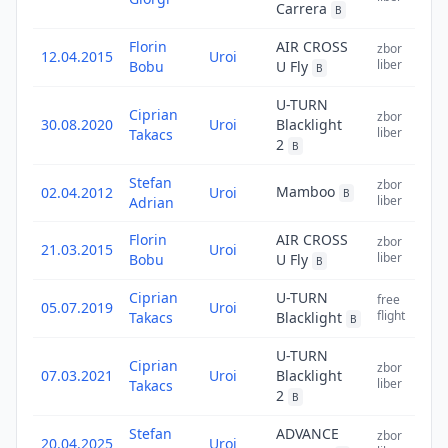
Carrera
B
Florin
AIR CROSS
zbor
12.04.2015
Uroi
1
liber
Bobu
U Fly
B
U-TURN
Ciprian
zbor
30.08.2020
Uroi
Blacklight
1
liber
Takacs
2
B
Stefan
zbor
Mamboo
02.04.2012
Uroi
1
B
liber
Adrian
Florin
AIR CROSS
zbor
21.03.2015
Uroi
1
liber
Bobu
U Fly
B
Ciprian
U-TURN
free
05.07.2019
Uroi
1
flight
Takacs
Blacklight
B
U-TURN
Ciprian
zbor
07.03.2021
Uroi
Blacklight
1
liber
Takacs
2
B
Stefan
ADVANCE
zbor
20.04.2025
Uroi
1