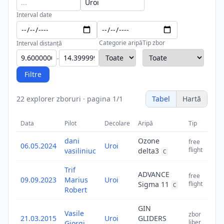
Interval date
Categorie aripă
Tip zbor
Interval distanță
-
Filtre
22
explorer zboruri
·
pagina
1
/
1
Tabel
Hartă
Data
Pilot
Decolare
Aripă
Tip
Di
dani
Ozone
free
06.05.2024
Uroi
1
flight
vasiliniuc
delta3
C
Trif
ADVANCE
free
09.09.2023
Marius
Uroi
1
Sigma 11
flight
C
Robert
GIN
Vasile
zbor
21.03.2015
Uroi
GLIDERS
1
liber
Giorgi