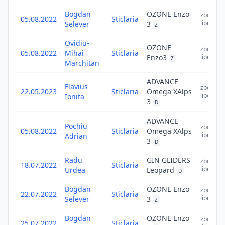
Bogdan
OZONE Enzo
zbor
05.08.2022
Sticlaria
liber
Selever
3
Z
Ovidiu-
OZONE
zbor
05.08.2022
Mihai
Sticlaria
Enzo3
liber
Z
Marchitan
ADVANCE
Flavius
zbor
22.05.2023
Sticlaria
Omega XAlps
liber
Ionita
3
D
ADVANCE
Pochiu
zbor
05.08.2022
Sticlaria
Omega XAlps
liber
Adrian
3
D
Radu
GIN GLIDERS
zbor
18.07.2022
Sticlaria
liber
Urdea
Leopard
D
Bogdan
OZONE Enzo
zbor
22.07.2022
Sticlaria
liber
Selever
3
Z
Bogdan
OZONE Enzo
zbor
25.07.2022
Sticlaria