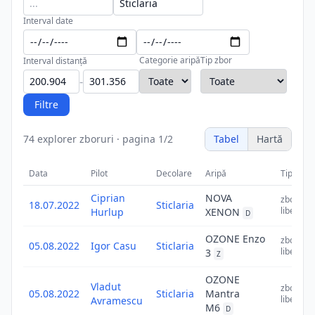
Interval date
Categorie aripă
Tip zbor
Interval distanță
-
Filtre
74
explorer zboruri
·
pagina
1
/
2
Tabel
Hartă
Data
Pilot
Decolare
Aripă
Tip
D
Ciprian
NOVA
zbor
18.07.2022
Sticlaria
liber
Hurlup
XENON
D
OZONE Enzo
zbor
05.08.2022
Igor Casu
Sticlaria
liber
3
Z
OZONE
Vladut
zbor
05.08.2022
Sticlaria
Mantra
liber
Avramescu
M6
D