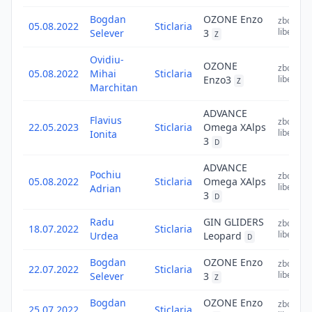
Bogdan
OZONE Enzo
zbor
05.08.2022
Sticlaria
liber
Selever
3
Z
Ovidiu-
OZONE
zbor
05.08.2022
Mihai
Sticlaria
Enzo3
liber
Z
Marchitan
ADVANCE
Flavius
zbor
22.05.2023
Sticlaria
Omega XAlps
liber
Ionita
3
D
ADVANCE
Pochiu
zbor
05.08.2022
Sticlaria
Omega XAlps
liber
Adrian
3
D
Radu
GIN GLIDERS
zbor
18.07.2022
Sticlaria
liber
Urdea
Leopard
D
Bogdan
OZONE Enzo
zbor
22.07.2022
Sticlaria
liber
Selever
3
Z
Bogdan
OZONE Enzo
zbor
25.07.2022
Sticlaria