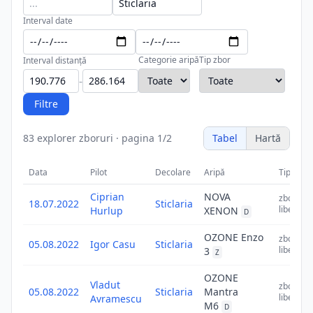
Interval date
Categorie aripă
Tip zbor
Interval distanță
-
Filtre
83
explorer zboruri
·
pagina
1
/
2
Tabel
Hartă
Data
Pilot
Decolare
Aripă
Tip
D
Ciprian
NOVA
zbor
18.07.2022
Sticlaria
liber
Hurlup
XENON
D
OZONE Enzo
zbor
05.08.2022
Igor Casu
Sticlaria
liber
3
Z
OZONE
Vladut
zbor
05.08.2022
Sticlaria
Mantra
liber
Avramescu
M6
D