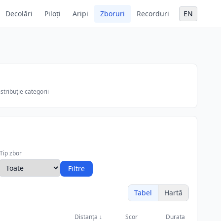
Decolări
Piloți
Aripi
Zboruri
Recorduri
EN
stribuție categorii
Tip zbor
Filtre
Tabel
Hartă
Distanța
↓
Scor
Durata