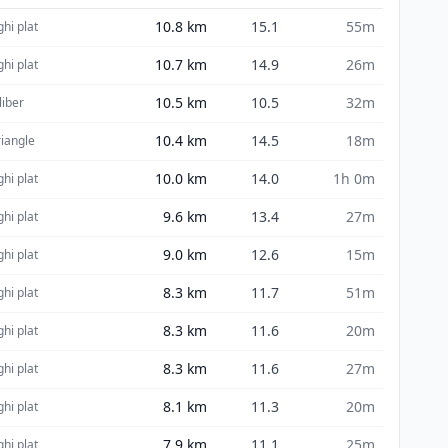
10.8
km
15.1
55m
ghi plat
10.7
km
14.9
26m
ghi plat
10.5
km
10.5
32m
liber
10.4
km
14.5
18m
triangle
10.0
km
14.0
1h 0m
ghi plat
9.6
km
13.4
27m
ghi plat
9.0
km
12.6
15m
ghi plat
8.3
km
11.7
51m
ghi plat
8.3
km
11.6
20m
ghi plat
8.3
km
11.6
27m
ghi plat
8.1
km
11.3
20m
ghi plat
7.9
km
11.1
25m
ghi plat