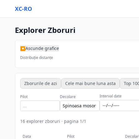
XC-RO
Explorer Zboruri
Ascunde grafice
▶
Distribuție distanțe
Zborurile de azi
Cele mai bune luna asta
Top 100
Interval date
Pilot
Decolare
16
explorer zboruri
·
pagina
1
/
1
Data
Pilot
Decolar