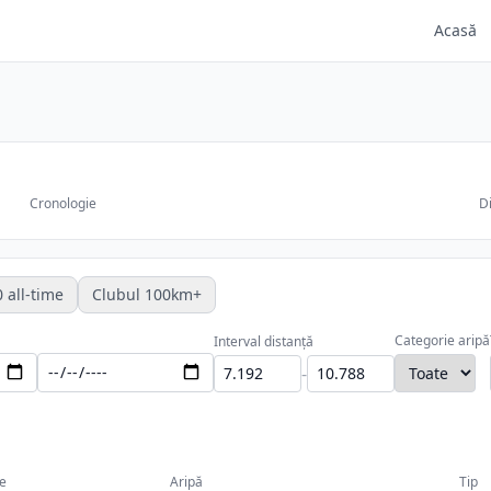
Acasă
Cronologie
Di
 all-time
Clubul 100km+
Categorie aripă
Interval distanță
-
e
Aripă
Tip