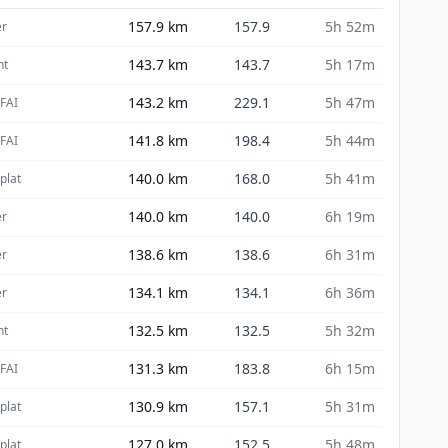
157.9
km
157.9
5h 52m
er
143.7
km
143.7
5h 17m
ht
143.2
km
229.1
5h 47m
 FAI
141.8
km
198.4
5h 44m
 FAI
140.0
km
168.0
5h 41m
 plat
140.0
km
140.0
6h 19m
er
138.6
km
138.6
6h 31m
er
134.1
km
134.1
6h 36m
er
132.5
km
132.5
5h 32m
ht
131.3
km
183.8
6h 15m
 FAI
130.9
km
157.1
5h 31m
 plat
127.0
km
152.5
5h 48m
 plat