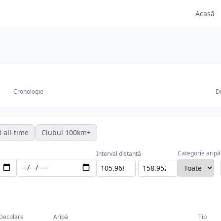
Acasă
Cronologie
Di
 all-time
Clubul 100km+
Categorie aripă
Interval distanță
-
Decolare
Aripă
Tip