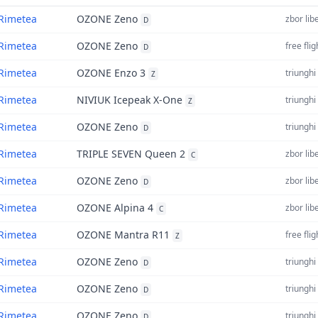
Rimetea
OZONE Zeno
zbor lib
D
Rimetea
OZONE Zeno
free flig
D
Rimetea
OZONE Enzo 3
triunghi
Z
Rimetea
NIVIUK Icepeak X-One
triunghi
Z
Rimetea
OZONE Zeno
triunghi
D
Rimetea
TRIPLE SEVEN Queen 2
zbor lib
C
Rimetea
OZONE Zeno
zbor lib
D
Rimetea
OZONE Alpina 4
zbor lib
C
Rimetea
OZONE Mantra R11
free flig
Z
Rimetea
OZONE Zeno
triunghi
D
Rimetea
OZONE Zeno
triunghi
D
Rimetea
OZONE Zeno
triunghi
D