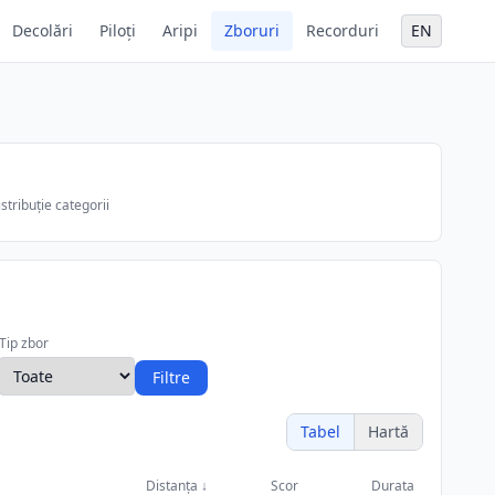
Decolări
Piloți
Aripi
Zboruri
Recorduri
EN
stribuție categorii
Tip zbor
Filtre
Tabel
Hartă
Distanța
↓
Scor
Durata