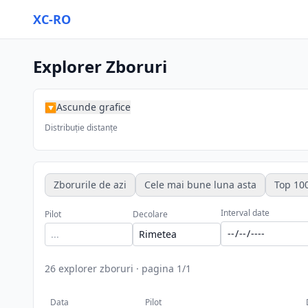
XC-RO
Explorer Zboruri
Ascunde grafice
▶
Distribuție distanțe
Zborurile de azi
Cele mai bune luna asta
Top 100
Interval date
Pilot
Decolare
26
explorer zboruri
·
pagina
1
/
1
Data
Pilot