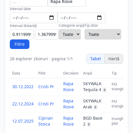
Interval date
Categorie aripă
Tip zbor
Interval distanță
-
Filtre
26
explorer zboruri
·
pagina
1
/
1
Tabel
Hartă
Data
Pilot
Decolare
Aripă
Tip
Di
Rapa
SKYWALK
FAI
30.12.2022
Cristi Pr
triangle
Rosie
Tequila 4
B
Rapa
SKYWALK
FAI
22.12.2024
Cristi Pr
triangle
Rosie
Arak
B
Ciprian
Rapa
BGD Base
triunghi
12.07.2025
plat
Stoica
Rosie
2
B