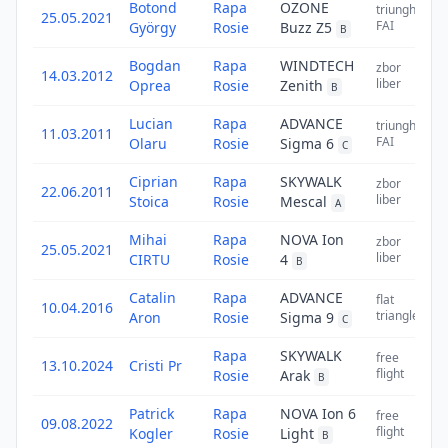
Botond
Rapa
OZONE
triunghi
25.05.2021
FAI
György
Rosie
Buzz Z5
B
Bogdan
Rapa
WINDTECH
zbor
14.03.2012
liber
Oprea
Rosie
Zenith
B
Lucian
Rapa
ADVANCE
triunghi
11.03.2011
FAI
Olaru
Rosie
Sigma 6
C
Ciprian
Rapa
SKYWALK
zbor
22.06.2011
liber
Stoica
Rosie
Mescal
A
Mihai
Rapa
NOVA Ion
zbor
25.05.2021
liber
CIRTU
Rosie
4
B
Catalin
Rapa
ADVANCE
flat
10.04.2016
triangle
Aron
Rosie
Sigma 9
C
Rapa
SKYWALK
free
13.10.2024
Cristi Pr
flight
Rosie
Arak
B
Patrick
Rapa
NOVA Ion 6
free
09.08.2022
flight
Kogler
Rosie
Light
B