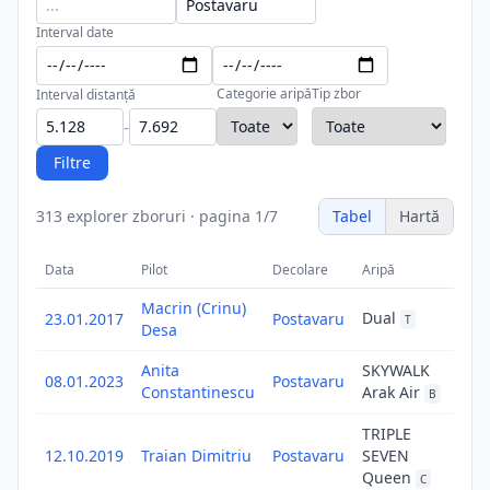
Interval date
Categorie aripă
Tip zbor
Interval distanță
-
Filtre
313
explorer zboruri
·
pagina
1
/
7
Tabel
Hartă
Data
Pilot
Decolare
Aripă
T
Macrin (Crinu)
z
Dual
23.01.2017
Postavaru
T
li
Desa
Anita
SKYWALK
z
08.01.2023
Postavaru
li
Constantinescu
Arak Air
B
TRIPLE
z
12.10.2019
Traian Dimitriu
Postavaru
SEVEN
li
Queen
C