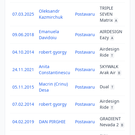
TRIPLE
Oleksandr
f
07.03.2025
Postavaru
SEVEN
fl
Kazmirchuk
Matrix
A
Emanuela
AIRDESIGN
z
09.06.2018
Postavaru
li
Davidoiu
Eazy
A
Airdesign
z
04.10.2014
robert gyorgy
Postavaru
li
Ride
T
Anita
SKYWALK
z
24.11.2021
Postavaru
li
Constantinescu
Arak Air
B
Macrin (Crinu)
z
Dual
05.11.2015
Postavaru
T
li
Desa
Airdesign
z
07.02.2014
robert gyorgy
Postavaru
li
Ride
T
GRADIENT
z
04.02.2019
DAN PIRGHIE
Postavaru
li
Nevada 2
B