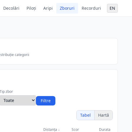
Decolări
Piloți
Aripi
Zboruri
Recorduri
EN
stribuție categorii
Tip zbor
Filtre
Tabel
Hartă
Distanța
↓
Scor
Durata