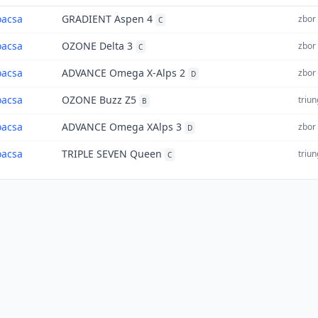
acsa
GRADIENT Aspen 4
zbor 
C
acsa
OZONE Delta 3
zbor 
C
acsa
ADVANCE Omega X-Alps 2
zbor 
D
acsa
OZONE Buzz Z5
triun
B
acsa
ADVANCE Omega XAlps 3
zbor 
D
acsa
TRIPLE SEVEN Queen
triun
C