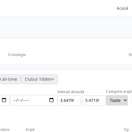
Acasă
Cronologie
Di
 all-time
Clubul 100km+
Categorie aripă
Interval distanță
-
colare
Aripă
Tip