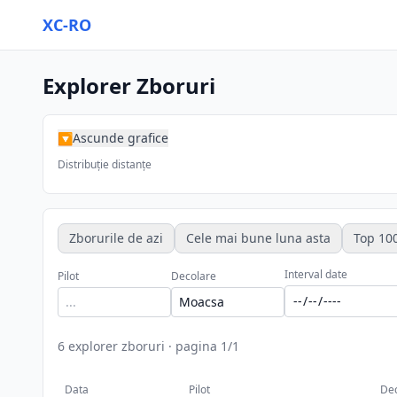
XC-RO
Explorer Zboruri
Ascunde grafice
▶
Distribuție distanțe
Zborurile de azi
Cele mai bune luna asta
Top 100
Interval date
Pilot
Decolare
6
explorer zboruri
·
pagina
1
/
1
Data
Pilot
De