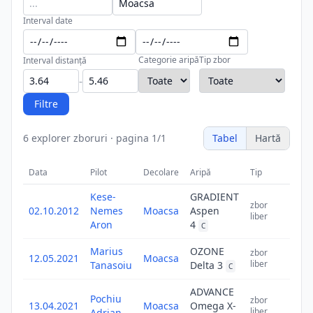
Interval date
Categorie aripă
Tip zbor
Interval distanță
-
Filtre
6
explorer zboruri
·
pagina
1
/
1
Tabel
Hartă
Data
Pilot
Decolare
Aripă
Tip
Dista
Kese-
GRADIENT
zbor
02.10.2012
Nemes
Moacsa
Aspen
5.
liber
Aron
4
C
Marius
OZONE
zbor
12.05.2021
Moacsa
5.
liber
Tanasoiu
Delta 3
C
ADVANCE
Pochiu
zbor
13.04.2021
Moacsa
Omega X-
4.
liber
Adrian