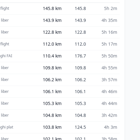
145.8
km
145.8
5h 2m
flight
143.9
km
143.9
4h 35m
 liber
122.8
km
122.8
5h 16m
 liber
112.0
km
112.0
5h 17m
flight
110.4
km
176.7
5h 50m
nghi FAI
109.8
km
109.8
4h 55m
 liber
106.2
km
106.2
3h 57m
 liber
106.1
km
106.1
4h 46m
 liber
105.3
km
105.3
4h 44m
 liber
104.8
km
104.8
3h 42m
 liber
103.8
km
124.5
4h 3m
nghi plat
102.1
km
102.1
3h 58m
 liber