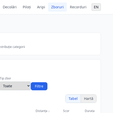
Decolări
Piloți
Aripi
Zboruri
Recorduri
EN
stribuție categorii
Tip zbor
Filtre
Tabel
Hartă
Distanța
↓
Scor
Durata