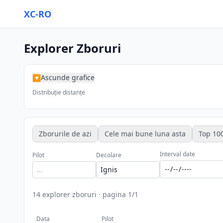
XC-RO
Explorer Zboruri
Ascunde grafice
▶
Distribuție distanțe
Zborurile de azi
Cele mai bune luna asta
Top 100
Interval date
Pilot
Decolare
14
explorer zboruri
·
pagina
1
/
1
Data
Pilot