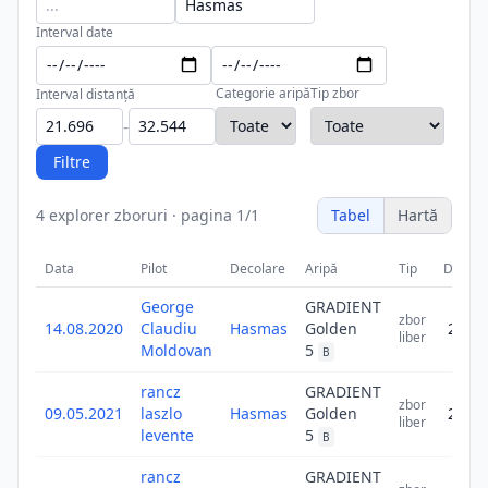
Interval date
Categorie aripă
Tip zbor
Interval distanță
-
Filtre
4
explorer zboruri
·
pagina
1
/
1
Tabel
Hartă
Data
Pilot
Decolare
Aripă
Tip
Distan
George
GRADIENT
zbor
14.08.2020
Claudiu
Hasmas
Golden
27.1
liber
Moldovan
5
B
rancz
GRADIENT
zbor
09.05.2021
laszlo
Hasmas
Golden
25.5
liber
levente
5
B
rancz
GRADIENT