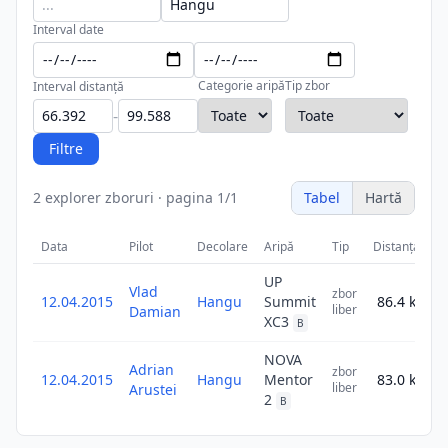
Interval date
Categorie aripă
Tip zbor
Interval distanță
-
Filtre
2
explorer zboruri
·
pagina
1
/
1
Tabel
Hartă
Data
Pilot
Decolare
Aripă
Tip
Distanța
↓
UP
Vlad
zbor
12.04.2015
Hangu
Summit
86.4
km
liber
Damian
XC3
B
NOVA
Adrian
zbor
12.04.2015
Hangu
Mentor
83.0
km
liber
Arustei
2
B