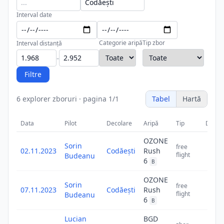
Interval date
Categorie aripă
Tip zbor
Interval distanță
-
Filtre
6
explorer zboruri
·
pagina
1
/
1
Tabel
Hartă
Data
Pilot
Decolare
Aripă
Tip
Distan
OZONE
Sorin
free
02.11.2023
Codăești
Rush
2.5
flight
Budeanu
6
B
OZONE
Sorin
free
07.11.2023
Codăești
Rush
2.3
flight
Budeanu
6
B
Lucian
BGD