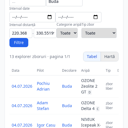
Interval date
Categorie aripă
Tip zbor
Interval distanță
-
Filtre
13
explorer zboruri
·
pagina
1
/
1
Tabel
Hartă
Data
Pilot
Decolare
Aripă
Tip
Distan
OZONE
Pochiu
31
zbor
04.07.2026
Buda
Zeolite 2
liber
Adrian
GT
D
Adam
OZONE
28
zbor
04.07.2026
Buda
liber
Stefan
Delta 4
C
NIVIUK
27
zbor
04.07.2026
Igor Casu
Buda
Icepeak X-
liber