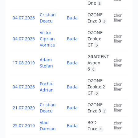
One
Z
Cristian
OZONE
26
zbor
04.07.2026
Buda
liber
Deacu
Enzo 3
Z
Victor
OZONE
26
zbor
04.07.2026
Ciprian
Buda
Zeolite
liber
Vornicu
GT
D
GRADIENT
Adam
25
zbor
17.08.2019
Buda
Aspen
liber
Stefan
6
C
OZONE
Pochiu
23
zbor
04.07.2026
Buda
Zeolite 2
liber
Adrian
GT
D
Cristian
OZONE
23
zbor
21.07.2020
Buda
liber
Deacu
Enzo 3
Z
Vlad
BGD
23
zbor
25.07.2019
Buda
liber
Damian
Cure
C