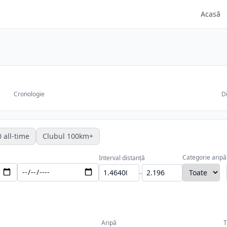
Acasă
Cronologie
Di
 all-time
Clubul 100km+
Categorie aripă
Interval distanță
-
Aripă
T