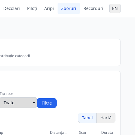
Decolări
Piloți
Aripi
Zboruri
Recorduri
EN
stribuție categorii
Tip zbor
Filtre
Tabel
Hartă
ip
Distanța
↓
Scor
Durata