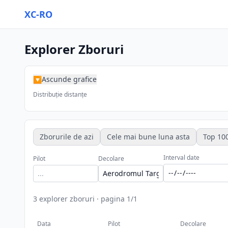
XC-RO
Explorer Zboruri
Ascunde grafice
▶
Distribuție distanțe
Zborurile de azi
Cele mai bune luna asta
Top 100
Interval date
Pilot
Decolare
3
explorer zboruri
·
pagina
1
/
1
Data
Pilot
Decolare