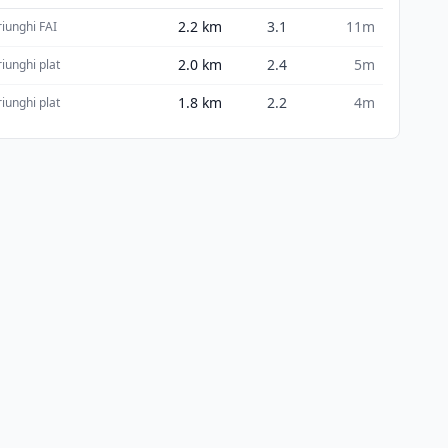
2.2
km
3.1
11m
riunghi FAI
2.0
km
2.4
5m
riunghi plat
1.8
km
2.2
4m
riunghi plat