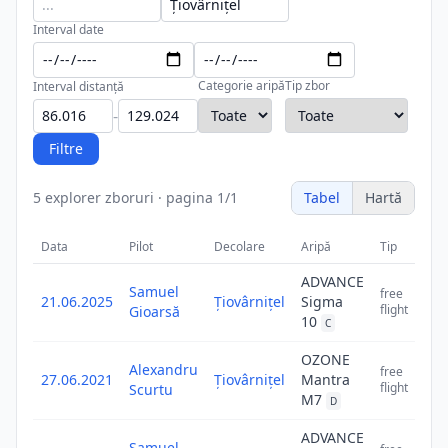
Interval date
Categorie aripă
Tip zbor
Interval distanță
-
Filtre
5
explorer zboruri
·
pagina
1
/
1
Tabel
Hartă
Data
Pilot
Decolare
Aripă
Tip
Dist
ADVANCE
Samuel
free
21.06.2025
Țiovârnițel
Sigma
flight
Gioarsă
10
C
OZONE
Alexandru
free
27.06.2021
Țiovârnițel
Mantra
flight
Scurtu
M7
D
ADVANCE
Samuel