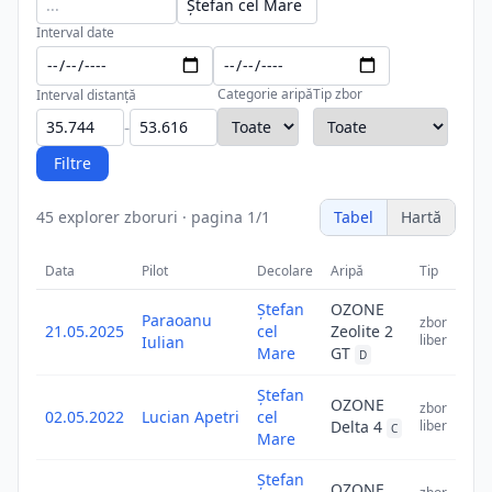
Interval date
Categorie aripă
Tip zbor
Interval distanță
-
Filtre
45
explorer zboruri
·
pagina
1
/
1
Tabel
Hartă
Data
Pilot
Decolare
Aripă
Tip
D
Ștefan
OZONE
Paraoanu
zbor
21.05.2025
cel
Zeolite 2
liber
Iulian
Mare
GT
D
Ștefan
OZONE
zbor
02.05.2022
Lucian Apetri
cel
Delta 4
liber
C
Mare
Ștefan
OZONE