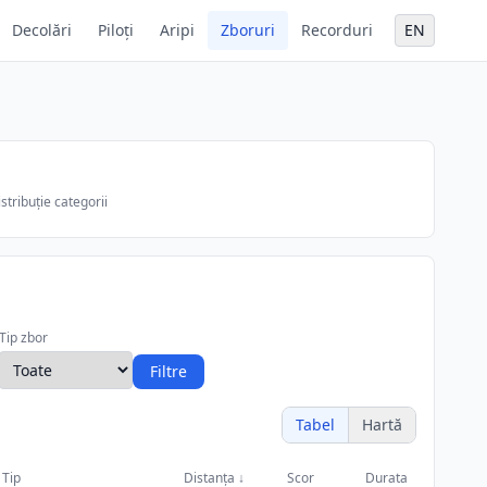
Decolări
Piloți
Aripi
Zboruri
Recorduri
EN
stribuție categorii
Tip zbor
Filtre
Tabel
Hartă
Tip
Distanța
↓
Scor
Durata