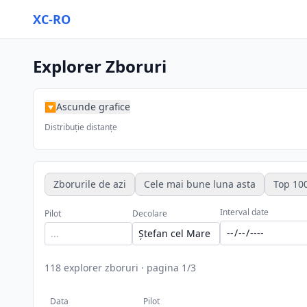
XC-RO
Explorer Zboruri
Ascunde grafice
▶
Distribuție distanțe
Zborurile de azi
Cele mai bune luna asta
Top 100
Interval date
Pilot
Decolare
118
explorer zboruri
·
pagina
1
/
3
Data
Pilot