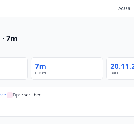
Acasă
m
·
7m
7m
20.11.
Durată
Data
nce
Tip
:
zbor liber
T