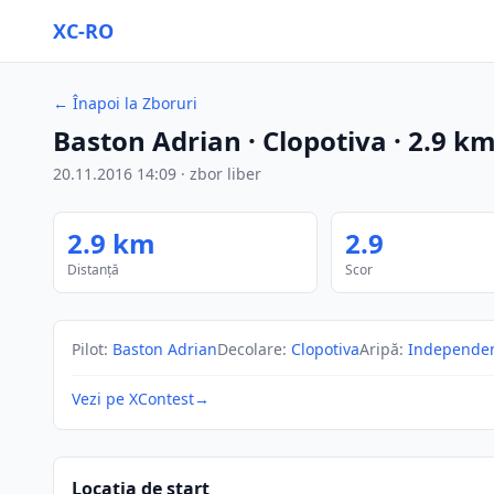
XC-RO
←
Înapoi la Zboruri
Baston Adrian
· Clopotiva
·
2.9
k
20.11.2016
14:09
·
zbor liber
2.9
km
2.9
Distanță
Scor
Pilot
:
Baston Adrian
Decolare
:
Clopotiva
Aripă
:
Independe
Vezi pe XContest
→
Locația de start