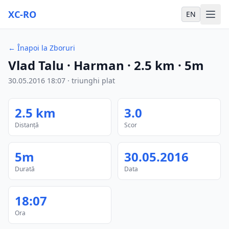
XC-RO
EN
←
Înapoi la Zboruri
Vlad Talu
· Harman
·
2.5
km
·
5m
30.05.2016
18:07
·
triunghi plat
2.5
km
3.0
Distanță
Scor
5m
30.05.2016
Durată
Data
18:07
Ora