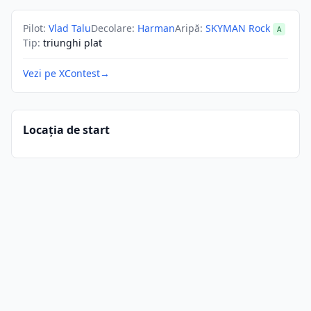
Pilot
:
Vlad Talu
Decolare
:
Harman
Aripă
:
SKYMAN Rock
A
Tip
:
triunghi plat
Vezi pe XContest
→
Locația de start