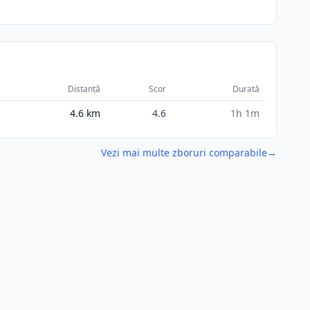
Distanță
Scor
Durată
4.6
km
4.6
1h 1m
Vezi mai multe zboruri comparabile
→