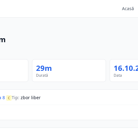
Acasă
9m
29m
16.10.
Durată
Data
 8
Tip
:
zbor liber
C