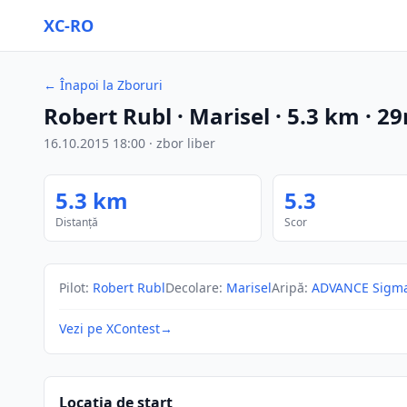
XC-RO
←
Înapoi la Zboruri
Robert Rubl
· Marisel
·
5.3
km
·
2
16.10.2015
18:00
·
zbor liber
5.3
km
5.3
Distanță
Scor
Pilot
:
Robert Rubl
Decolare
:
Marisel
Aripă
:
ADVANCE Sigma
Vezi pe XContest
→
Locația de start