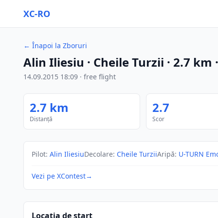
XC-RO
←
Înapoi la Zboruri
Alin Iliesiu
· Cheile Turzii
·
2.7
km
14.09.2015
18:09
·
free flight
2.7
km
2.7
Distanță
Scor
Pilot
:
Alin Iliesiu
Decolare
:
Cheile Turzii
Aripă
:
U-TURN Emo
Vezi pe XContest
→
Locația de start