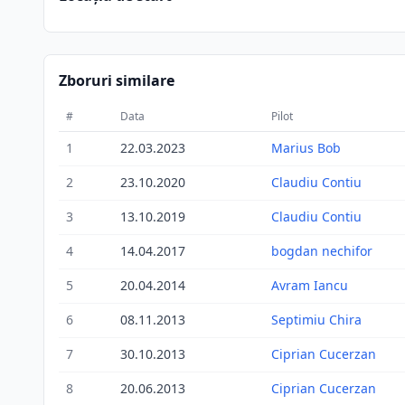
Zboruri similare
#
Data
Pilot
1
22.03.2023
Marius Bob
2
23.10.2020
Claudiu Contiu
3
13.10.2019
Claudiu Contiu
4
14.04.2017
bogdan nechifor
5
20.04.2014
Avram Iancu
6
08.11.2013
Septimiu Chira
7
30.10.2013
Ciprian Cucerzan
8
20.06.2013
Ciprian Cucerzan