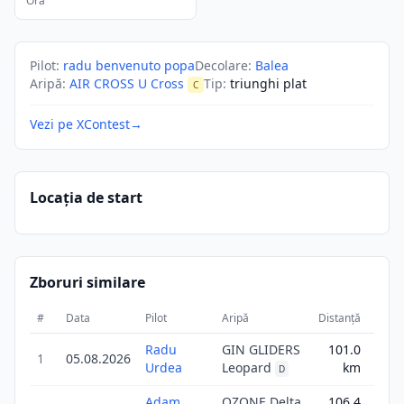
Ora
Pilot
:
radu benvenuto popa
Decolare
:
Balea
Aripă
:
AIR CROSS U Cross
Tip
:
triunghi plat
C
Vezi pe XContest
→
Locația de start
Zboruri similare
#
Data
Pilot
Aripă
Distanță
Sco
Radu
GIN GLIDERS
101.0
1
05.08.2026
121.
Urdea
Leopard
km
D
Adam
OZONE Delta
106.4