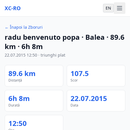
XC-RO
EN
←
Înapoi la Zboruri
radu benvenuto popa
· Balea
·
89.6
km
·
6h 8m
22.07.2015
12:50
·
triunghi plat
89.6
km
107.5
Distanță
Scor
6h 8m
22.07.2015
Durată
Data
12:50