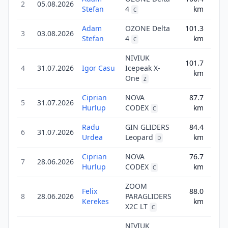
2
05.08.2026
149.
Stefan
4
km
C
Adam
OZONE Delta
101.3
3
03.08.2026
141.
Stefan
4
km
C
NIVIUK
101.7
4
31.07.2026
Igor Casu
Icepeak X-
142.
km
One
Z
Ciprian
NOVA
87.7
5
31.07.2026
122.
Hurlup
CODEX
km
C
Radu
GIN GLIDERS
84.4
6
31.07.2026
101.
Urdea
Leopard
km
D
Ciprian
NOVA
76.7
7
28.06.2026
107.
Hurlup
CODEX
km
C
ZOOM
Felix
88.0
8
28.06.2026
PARAGLIDERS
123.
Kerekes
km
X2C LT
C
NIVIUK