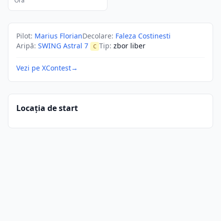
Ora
Pilot
:
Marius Florian
Decolare
:
Faleza Costinesti
Aripă
:
SWING Astral 7
Tip
:
zbor liber
C
Vezi pe XContest
→
Locația de start